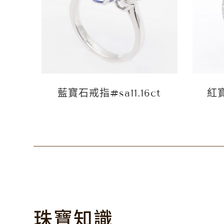
t
藍寶石戒指#sa11.16ct
紅寶
珠寶知識