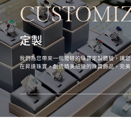
CUSTOMI
定製
我們為您帶來一個獨特的珠寶定製體驗，讓您
在昇達珠寶，創造精美細緻的珠寶飾品，完美
求與個性品味。