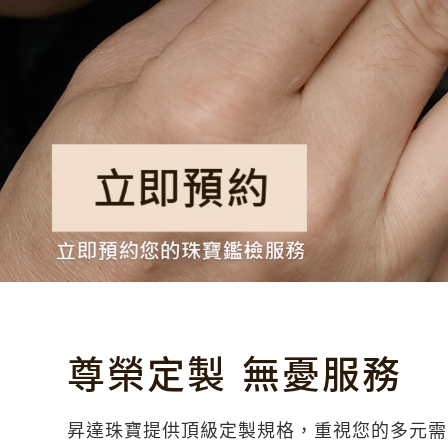
尊榮定製 無憂服務
昇達珠寶提供頂級定製規格，重視您的多元需