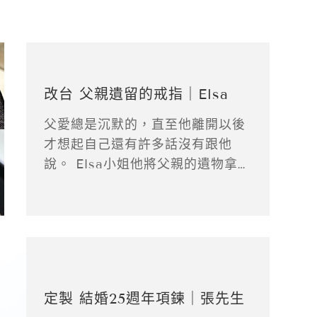
改台 父親遺留的戒指｜Elsa
父愛總是沉默的，直至他離開以後
才想起自己還有許多話沒有跟他
說。 Elsa小姐他將父親的遺物拿過
來給我們改台製作，希望把這款父
親留下來的男士戒指改成女款後配
戴。
定製 結婚25週年項鍊｜張先生