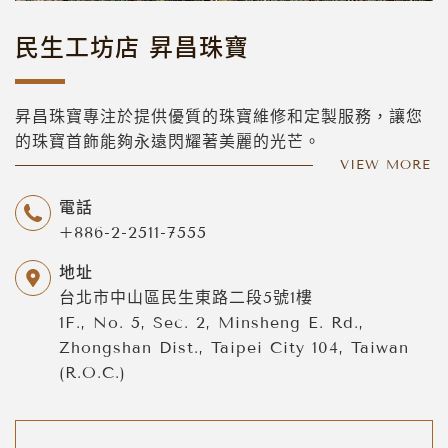
民生工坊店 昇昌珠寶
昇昌珠寶專注於提供優質的珠寶維修和定製服務，讓您
的珠寶首飾能夠永遠閃耀著美麗的光芒。
我們的珠寶設計師都是經驗豐富且專業的，擁有豐富的
VIEW MORE
珠寶加工和維修經驗。無論是鑽石、寶石...等各種材
電話
質，我們都能夠將您的珠寶首飾恢復到最原始的狀態。
+886-2-2511-7555
我們的修復服務包括鑲嵌、修剪、抛光、清潔等多種工
藝，讓您的珠寶首飾像剛購買回來一樣閃亮。
地址
我們還提供定製服務。從您的想法出發，經過多次討論
台北市中山區民生東路二段5號1樓
和修改，最終呈現出您理想中的完美珠寶。
1F., No. 5, Sec. 2, Minsheng E. Rd.,
Zhongshan Dist., Taipei City 104, Taiwan
(R.O.C.)