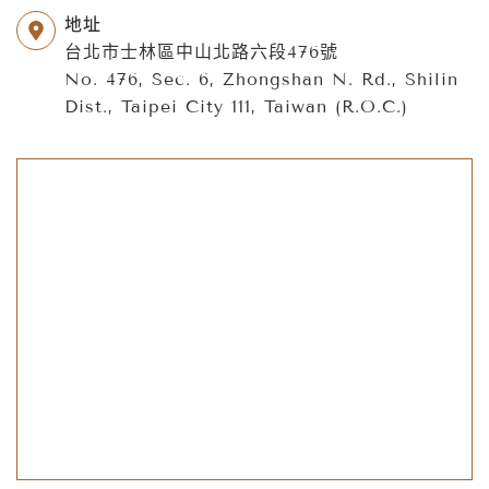
昇儷珠寶一直以來都秉持著專業、誠信、優質的服務態
地址
度，讓每位顧客都能夠享受到最好的珠寶購物體驗。如
台北市士林區中山北路六段476號
果您對我們的產品有任何需求，歡迎隨時聯繫我們聯繫
No. 476, Sec. 6, Zhongshan N. Rd., Shilin
或造訪我們的門市，我們非常樂意為您服務。
Dist., Taipei City 111, Taiwan (R.O.C.)