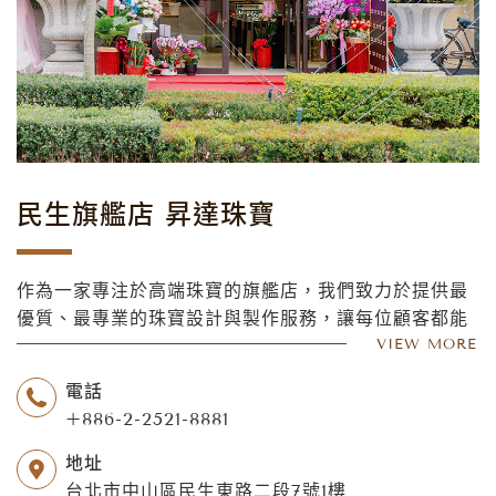
民生旗艦店 昇達珠寶
作為一家專注於高端珠寶的旗艦店，我們致力於提供最
優質、最專業的珠寶設計與製作服務，讓每位顧客都能
夠擁有獨一無二的珠寶首飾。
VIEW MORE
我們的珠寶設計師擁有豐富的設計經驗和專業技能，他
電話
們可以從客戶的需求和喜好出發，打造出完美的珠寶設
+886-2-2521-8881
計。無論您是想訂製一款優雅精緻的戒指，還是一條充
滿華麗感的項鍊，我們都能夠滿足您的需求，為您呈現
地址
出最理想的珠寶設計。
台北市中山區民生東路二段7號1樓