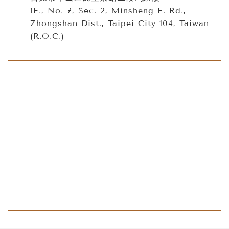
我們也提供一系列的珠寶產品，包括鑽石、寶石、黃
1F., No. 7, Sec. 2, Minsheng E. Rd.,
金、翡翠...等各種精美珠寶。每一款產品都是精心挑選
Zhongshan Dist., Taipei City 104, Taiwan
和打造，保證品質和價值的最大化。
(R.O.C.)
在我們的珠寶旗艦店中，您可以享受到最舒適和尊貴的
購物體驗。如果您想要訂製獨一無二的珠寶首飾，或是
尋找一款高品質、高價值的珠寶飾品，請來到昇達珠
寶，讓我們為您實現夢想。